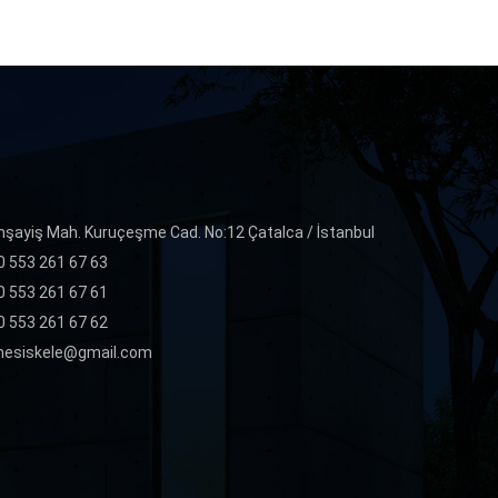
hşayiş Mah. Kuruçeşme Cad. No:12 Çatalca / İstanbul
0 553 261 67 63
0 553 261 67 61
0 553 261 67 62
nesiskele@gmail.com