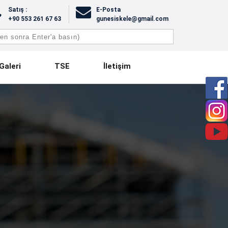
Satış :
E-Posta
+90 553 261 67 63
gunesiskele@gmail.com
Galeri
TSE
İletişim