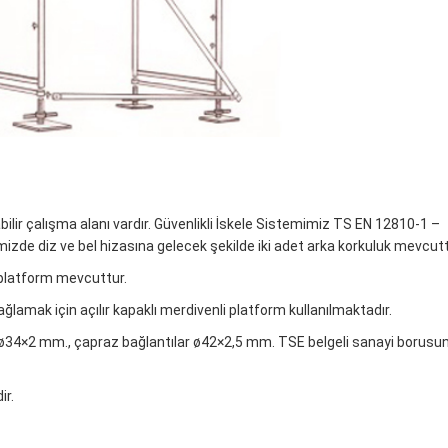
bilir çalışma alanı vardır. Güvenlikli İskele Sistemimiz TS EN 12810-1 –
izde diz ve bel hizasına gelecek şekilde iki adet arka korkuluk mevcutt
k platform mevcuttur.
ağlamak için açılır kapaklı merdivenli platform kullanılmaktadır.
ar ø34×2 mm., çapraz bağlantılar ø42×2,5 mm. TSE belgeli sanayi borus
ir.