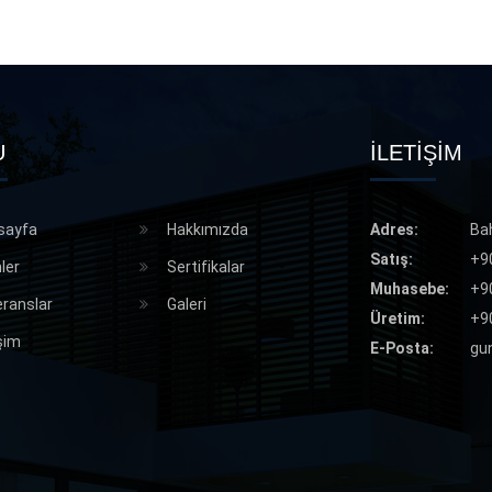
U
İLETİŞİM
sayfa
Hakkımızda
Adres:
Ba
Satış:
+9
ler
Sertifikalar
Muhasebe:
+9
ranslar
Galeri
Üretim:
+9
işim
E-Posta:
gu